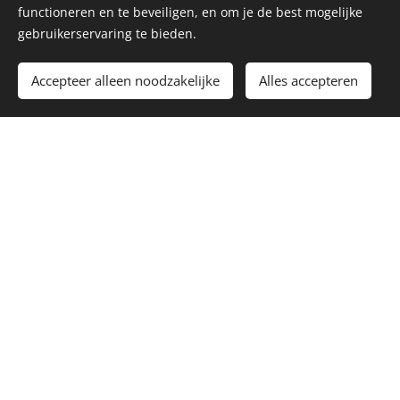
functioneren en te beveiligen, en om je de best mogelijke
gebruikerservaring te bieden.
Accepteer alleen noodzakelijke
Alles accepteren
De Witte Stranden van
Lanzarote (2022)
Een stuk van Loek Elich met regie en bewerking van Rik
Walschot, Patrik De Wolf en Didier Bessemans